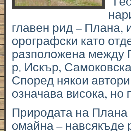
“Ге
нар
главен рид – Плана, 
орографски като отд
разположена между 
р. Искър, Самоковск
Според някои автор
означава висока, но 
Природата на Плана 
омайна – навсякъде 