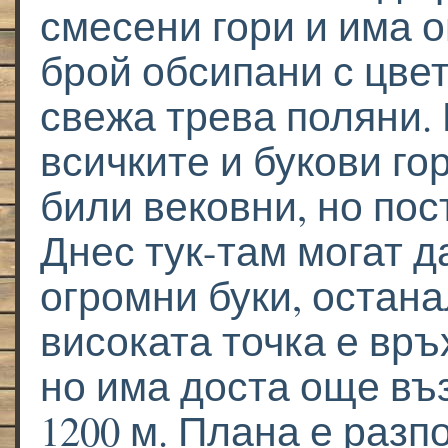
смесени гори и има 
брой обсипани с цвет
свежа трева поляни.
всичките и букови го
били вековни, но пос
Днес тук-там могат д
огромни буки, остана
високата точка е връ
но има доста още въ
1200 м. Плана е разп