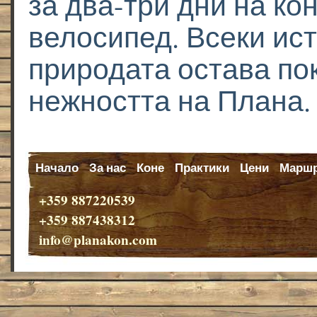
за два-три дни на ко
велосипед. Всеки ис
природата остава пок
нежността на Плана.
Начало
За нас
Коне
Практики
Цени
Маршр
+359 887220539
+359 887438312
info@planakon.com