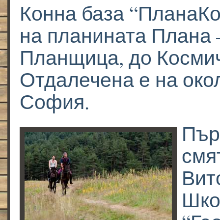
Конна база “ПланаКо
на планината Плана 
Планщица, до Космич
Отдалечена е на окол
София.
Пър
смя
Вит
Шко