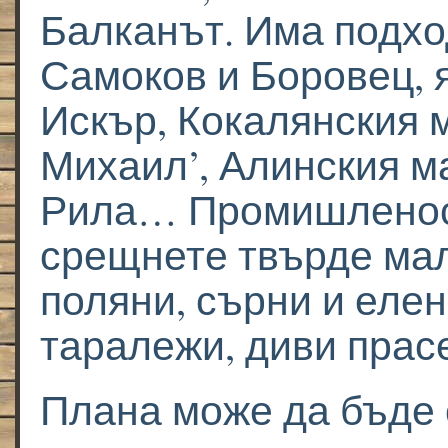
Балканът. Има подхо
Самоков и Боровец, 
Искър, Кокалянския 
Михаил’, Алинския м
Рила… Промишленост
срещнете твърде малк
поляни, сърни и елен
таралежи, диви прас
Плана може да бъде 