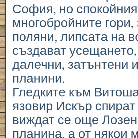
София, но спокойния
многобройните гори,
поляни, липсата на 
създават усещането,
далечни, затънтени и
планини.
Гледките към Витоша
язовир Искър спират
виждат се още Лозен
планина, а от някои м